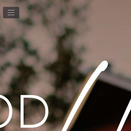
T
10
/
92