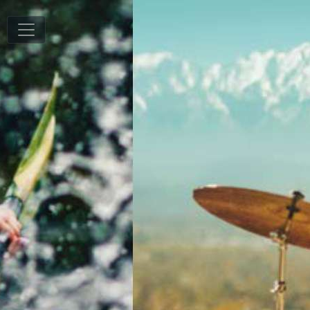
T
78
/
116